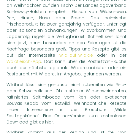
an Weihnachten auf den Tisch? Der Landesjagdverband
Schleswig-Holstein empfiehlt Fleisch von Wildschwein,
Reh, Hirsch, Hase oder Fasan. Das heimische
Frischeprodukt ist zwar ganzjährig verfügbar, unterliegt
aber saisonalen Schwankungen: Wildvorkommen und
Jagderfolg regeln die Verfügbarkeit. Schnell sein lohnt
sich jetzt, denn besonders an den Feiertagen ist die
Nachfrage besonders groß. Tipps und Rezepte gibt es
auf der Internetseite
wild-auf-wild.de
oder in der
Waldfleisch-App
. Dort kann über die Postleitzahl-Suche
auch der nächste regionale Wildbretanbieter oder ein
Restaurant mit Wildbret im Angebot gefunden werden.
Wildbret lässt sich genauso leicht zubereiten wie Rind-
oder Schweinefleisch. Ob rustikaler Wildschweinbraten,
raffiniertes Saltimbocca vom Reh oder exotischer
Souvas-Kebab vom Rotwild. Weihnachtliche Rezepte
finden Interessierte in der Broschüre „Wilde
Festtagsküche“. Eine Online-Version zum kostenlosen
Download gibt es hier.
Wildbret kommt aus der Region und ist frei von