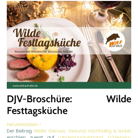
DJV-Broschüre: Wilde
Festtagsküche
Herunterladen >
Der Beitrag
Wilder Genuss: Gesund, nachhaltig & lecker
erschien zuerst auf
Landesjagdverband Schleswig-