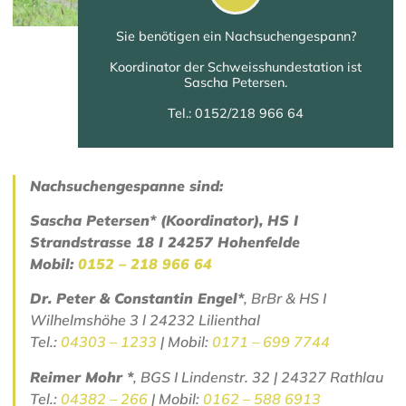
Sie benötigen ein Nachsuchengespann?
Koordinator der Schweisshundestation ist
Sascha Petersen.
Tel.: 0152/218 966 64
Nachsuchengespanne sind:
Sascha Petersen* (Koordinator), HS I
Strandstrasse 18 I 24257 Hohenfelde
Mobil:
0152 – 218 966 64
Dr. Peter & Constantin Engel*
, BrBr & HS I
Wilhelmshöhe 3 l 24232 Lilienthal
Tel.:
04303 – 1233
| Mobil:
0171 – 699 7744
Reimer Mohr *
, BGS I Lindenstr. 32 | 24327 Rathlau
Tel.:
04382 – 266
| Mobil:
0162 – 588 6913