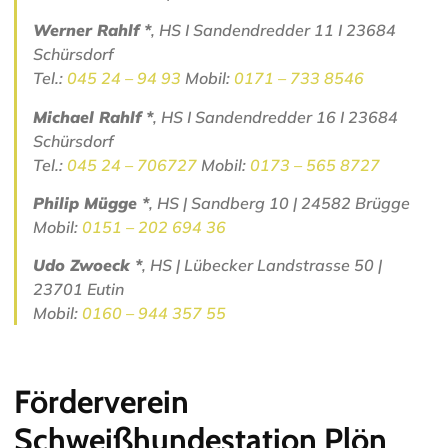
Werner Rahlf *
, HS I Sandendredder 11 I 23684
Schürsdorf
Tel.:
045 24 – 94 93
Mobil:
0171 – 733 8546
Michael Rahlf *
, HS I Sandendredder 16 I 23684
Schürsdorf
Tel.:
045 24 – 706727
Mobil:
0173 – 565 8727
Philip Mügge *
, HS | Sandberg 10 | 24582 Brügge
Mobil:
0151 – 202 694 36
Udo Zwoeck *
, HS | Lübecker Landstrasse 50 |
23701 Eutin
Mobil:
0160 – 944 357 55
Förderverein
Schweißhundestation Plön