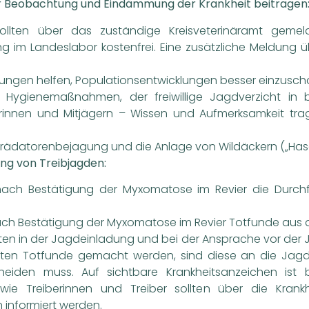
r Beobachtung und Eindämmung der Krankheit beitragen
llten über das zuständige Kreisveterinäramt gemel
 im Landeslabor kostenfrei. Eine zusätzliche Meldung üb
ngen helfen, Populationsentwicklungen besser einzusch
e Hygienemaßnahmen, der freiwillige Jagdverzicht in
ägerinnen und Mitjägern – Wissen und Aufmerksamkeit t
te Prädatorenbejagung und die Anlage von Wildäckern („H
ng von Treibjagden:
 nach Bestätigung der Myxomatose im Revier die Durchfü
nach Bestätigung der Myxomatose im Revier Totfunde aus 
llten in der Jagdeinladung und bei der Ansprache vor der
Sollten Totfunde gemacht werden, sind diese an die Jag
eiden muss. Auf sichtbare Krankheitsanzeichen ist b
ie Treiberinnen und Treiber sollten über die Kran
 informiert werden.