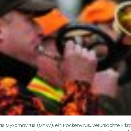
s Myxomavirus (MYXV), ein Pockenvirus, verursachte Erkra