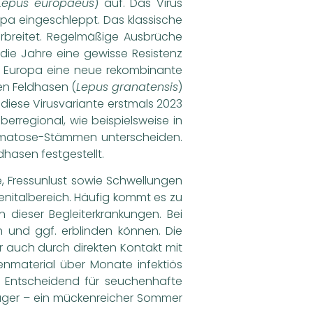
Lepus europaeus
) auf. Das Virus
a eingeschleppt. Das klassische
erbreitet. Regelmäßige Ausbrüche
die Jahre eine gewisse Resistenz
in Europa eine neue rekombinante
en Feldhasen (
Lepus granatensis
)
 diese Virusvariante erstmals 2023
rregional, wie beispielsweise in
xomatose-Stämmen unterscheiden.
hasen festgestellt.
e, Fressunlust sowie Schwellungen
nitalbereich. Häufig kommt es zu
dieser Begleiterkrankungen. Bei
 und ggf. erblinden können. Die
 auch durch direkten Kontakt mit
enmaterial über Monate infektiös
en. Entscheidend für seuchenhafte
räger – ein mückenreicher Sommer