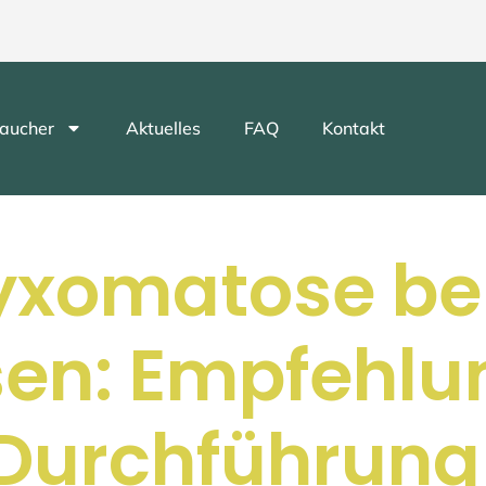
aucher
Aktuelles
FAQ
Kontakt
yxomatose be
en: Empfehlu
 Durchführung