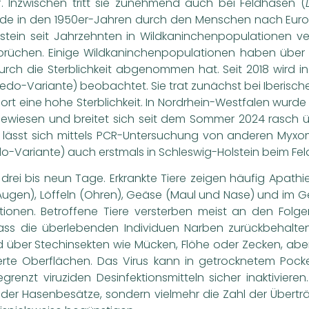
. Inzwischen tritt sie zunehmend auch bei Feldhasen (
e in den 1950er-Jahren durch den Menschen nach Europ
lstein seit Jahrzehnten in Wildkaninchenpopulationen v
nbrüchen. Einige Wildkaninchenpopulationen haben über 
urch die Sterblichkeit abgenommen hat. Seit 2018 wird 
ledo-Variante) beobachtet. Sie trat zunächst bei Iberisch
rt eine hohe Sterblichkeit. In Nordrhein-Westfalen wurde
wiesen und breitet sich seit dem Sommer 2024 rasch übe
te lässt sich mittels PCR-Untersuchung von anderen My
o-Variante) auch erstmals in Schleswig-Holstein beim Feld
 drei bis neun Tage. Erkrankte Tiere zeigen häufig Apathi
ugen), Löffeln (Ohren), Geäse (Maul und Nase) und im Ge
onen. Betroffene Tiere versterben meist an den Folgen 
dass die überlebenden Individuen Narben zurückbehalten
 über Stechinsekten wie Mücken, Flöhe oder Zecken, aber
nierte Oberflächen. Das Virus kann in getrocknetem Pock
egrenzt viruziden Desinfektionsmitteln sicher inaktivier
e der Hasenbesätze, sondern vielmehr die Zahl der Übert