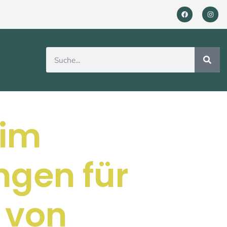
im
ngen für
 von