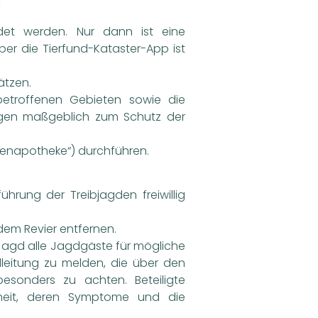
:
det werden. Nur dann ist eine
er die Tierfund-Kataster-App ist
ätzen.
 betroffenen Gebieten sowie die
ragen maßgeblich zum Schutz der
asenapotheke“) durchführen.
hrung der Treibjagden freiwillig
dem Revier entfernen.
 Jagd alle Jagdgäste für mögliche
dleitung zu melden, die über den
esonders zu achten. Beteiligte
kheit, deren Symptome und die