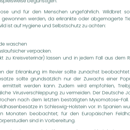
ispielsweise begünstigen.
ose und für den Menschen ungefährlich. Wildbret sol
 gewonnen werden, da erkrankte oder abgemagerte Tiere
ild ist auf Hygiene und Selbstschutz zu achten:
nde waschen
slaufsicher verpacken.
kt zu Kreisveterinär) lassen und in jedem Fall aus dem 
n der Erkrankung im Revier sollte zunächst beobachtet
esätze sollte grundsätzlich nur der Zuwachs einer Pop
n ermittelt werden kann. Zudem wird empfohlen, Treib
liche Virusverschleppung zu vermeiden. Der Deutsche J
ochen nach dem letzten bestätigten Myxomatose-Fall. De
ldhasenbesätze in Schleswig-Holstein vor. In Spanien wu
 Monaten beobachtet; für den Europäischen Feldhas
örperstudien sind in Vorbereitung.