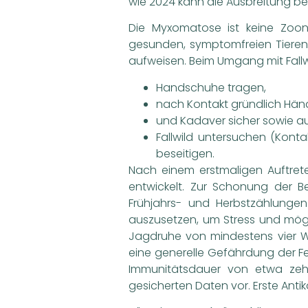
wie 2024 kann die Ausbreitung be
Die Myxomatose ist keine Zoon
gesunden, symptomfreien Tieren
aufweisen. Beim Umgang mit Fallw
Handschuhe tragen,
nach Kontakt gründlich Hä
und Kadaver sicher sowie au
Fallwild untersuchen (Konta
beseitigen.
Nach einem erstmaligen Auftrete
entwickelt. Zur Schonung der B
Frühjahrs- und Herbstzählunge
auszusetzen, um Stress und mög
Jagdruhe von mindestens vier W
eine generelle Gefährdung der Fe
Immunitätsdauer von etwa zehn
gesicherten Daten vor. Erste Antik