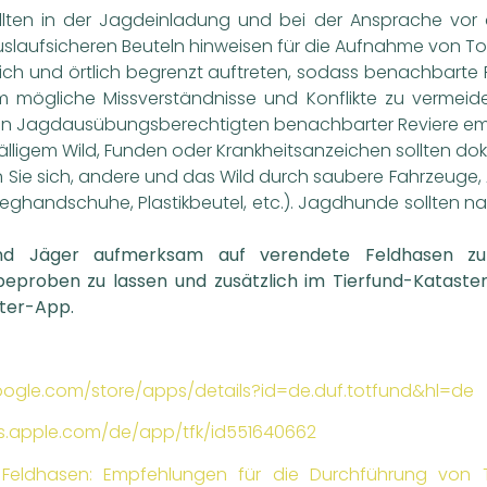
ollten in der Jagdeinladung und bei der Ansprache vor
aufsicheren Beuteln hinweisen für die Aufnahme von To
ch und örtlich begrenzt auftreten, sodass benachbarte R
Um mögliche Missverständnisse und Konflikte zu vermeide
n Jagdausübungsberechtigten benachbarter Reviere em
lligem Wild, Funden oder Krankheitsanzeichen sollten do
n Sie sich, andere und das Wild durch saubere Fahrzeuge,
ghandschuhe, Plastikbeutel, etc.). Jagdhunde sollten
 und Jäger aufmerksam auf verendete Feldhasen z
beproben zu lassen und zusätzlich im Tierfund-Kataster
ster-App.
google.com/store/apps/details?id=de.duf.totfund&hl=de
ps.apple.com/de/app/tfk/id551640662
eldhasen: Empfehlungen für die Durchführung von T