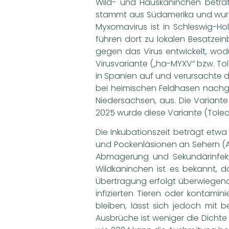
Wild- und Hauskaninchen betraf
stammt aus Südamerika und wurd
Myxomavirus ist in Schleswig-Ho
führen dort zu lokalen Besatzei
gegen das Virus entwickelt, wod
Virusvariante („ha-MYXV“ bzw. To
in Spanien auf und verursachte do
bei heimischen Feldhasen nachge
Niedersachsen, aus. Die Varian
2025 wurde diese Variante (Toled
Die Inkubationszeit beträgt etwa
und Pockenläsionen an Sehern (A
Abmagerung und Sekundärinfekti
Wildkaninchen ist es bekannt, 
Übertragung erfolgt überwiegend
infizierten Tieren oder kontami
bleiben, lässt sich jedoch mit b
Ausbrüche ist weniger die Dicht