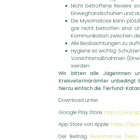
Nicht betroffene Reviere s
Einweghandschuhen und ausl
Die Myxomatose kann plötzli
gar nicht betroffen sind. 
Kommunikation zwischen de
Alle Beobachtungen zu auffä
Hygiene ist wichtig: Schütze
Vorsichtsmaßnahmen (Einwe
werden.
Wir bitten alle Jägerinnen
Kreisveterinärämter unbedingt 
hierzu einfach die Tierfund-Kata
Download unter:
Google Play Store:
https://play.
App Store von Apple:
https://ap
Der Beitrag
Myxomatose beim F