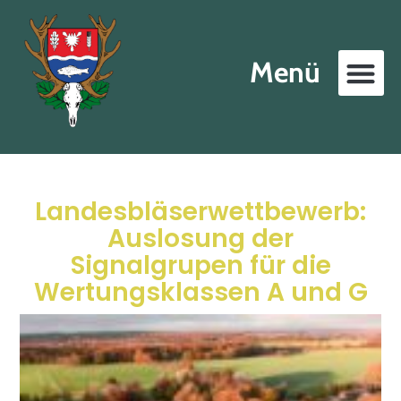
Menü
Landesbläserwettbewerb:
Auslosung der
Signalgrupen für die
Wertungsklassen A und G