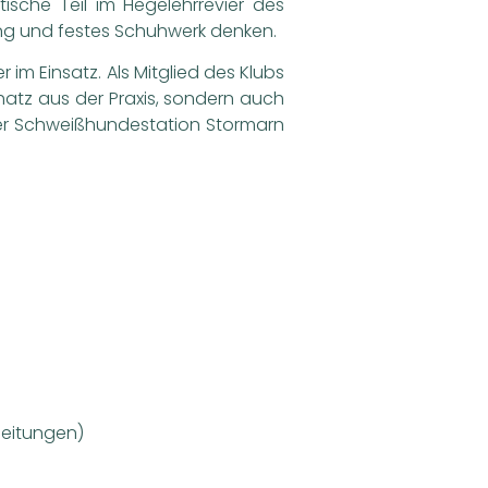
sche Teil im Hegelehrrevier des
ung und festes Schuhwerk denken.
im Einsatz. Als Mitglied des Klubs
hatz aus der Praxis, sondern auch
er Schweißhundestation Stormarn
leitungen)