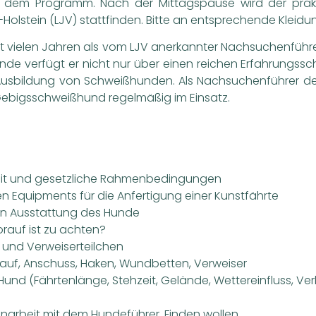
f dem Programm. Nach der Mittagspause wird der prakti
olstein (LJV) stattfinden. Bitte an entsprechende Kleid
t vielen Jahren als vom LJV anerkannter Nachsuchenführer 
de verfügt er nicht nur über einen reichen Erfahrungssc
 Ausbildung von Schweißhunden. Als Nachsuchenführer d
r Gebigsschweißhund regelmäßig im Einsatz.
it und gesetzliche Rahmenbedingungen
en Equipments für die Anfertigung einer Kunstfährte
hen Ausstattung des Hunde
orauf ist zu achten?
 und Verweiserteilchen
lauf, Anschuss, Haken, Wundbetten, Verweiser
und (Fährtenlänge, Stehzeit, Gelände, Wettereinfluss, Ver
arbeit mit dem Hundeführer, Finden wollen