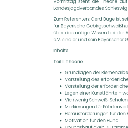
Vormittag steht die Theorie au
Landesjagdverbandes Schleswig-H
Zum Referenten: Gerd Büge ist sei
für Bayerische Gebirgsschweißhun
über das nötige Wissen bei der
e.V. sind er und sein Bayerische
Inhalte:
Teil 1: Theorie
Grundlagen der Riemenarbe
Vorstellung des erforderlich
Vorstellung der erforderlic
Legen einer Kunstfährte – w
Viel/wenig Schweiß, Schalen
Markierungen für Fährtenver
Herausforderungen für den H
Motivation für den Hund
Übungshäufigkeit, Zusammen