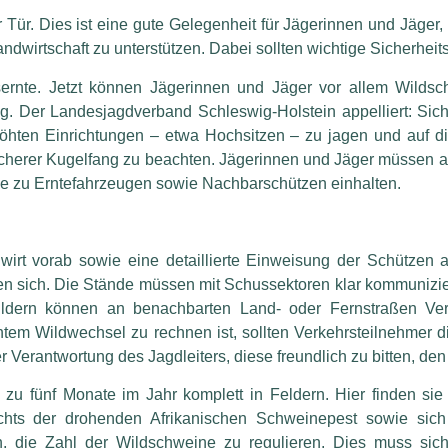
er Tür. Dies ist eine gute Gelegenheit für Jägerinnen und Jäger
ndwirtschaft zu unterstützen. Dabei sollten wichtige Sicherheit
sernte. Jetzt können Jägerinnen und Jäger vor allem Wildsc
g. Der Landesjagdverband Schleswig-Holstein appelliert:
Sich
rhöhten Einrichtungen – etwa Hochsitzen – zu jagen und auf d
icherer Kugelfang zu beachten. Jägerinnen und Jäger müssen a
e zu Erntefahrzeugen sowie Nachbarschützen einhalten.
irt vorab sowie eine detaillierte Einweisung der Schützen a
en sich. Die Stände müssen mit Schussektoren klar kommunizier
hildern können an benachbarten Land- oder Fernstraßen Ver
htem Wildwechsel zu rechnen ist, sollten Verkehrsteilnehmer
er Verantwortung des Jagdleiters, diese freundlich zu bitten, d
zu fünf Monate im Jahr komplett in Feldern. Hier finden si
ichts der drohenden Afrikanischen Schweinepest sowie sic
, die Zahl der Wildschweine zu regulieren. Dies muss siche