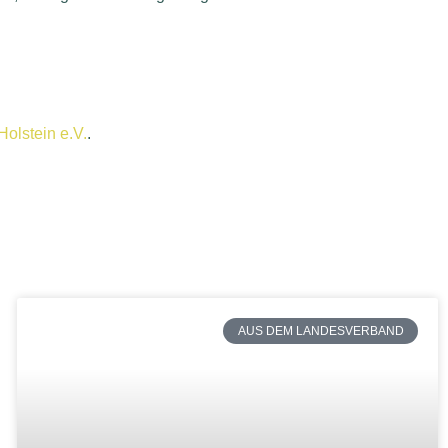
olstein e.V.
.
AUS DEM LANDESVERBAND