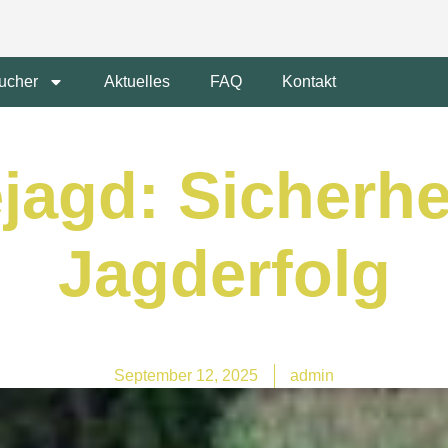
ucher
Aktuelles
FAQ
Kontakt
jagd: Sicherhe
Jagderfolg
September 12, 2025
admin