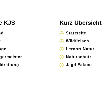
e KJS
Kurz Übersicht
nd
Startseite
e
Wildfleisch
nge
Lernort Natur
ägermeister
Naturschutz
ldrettung
Jagd Fakten