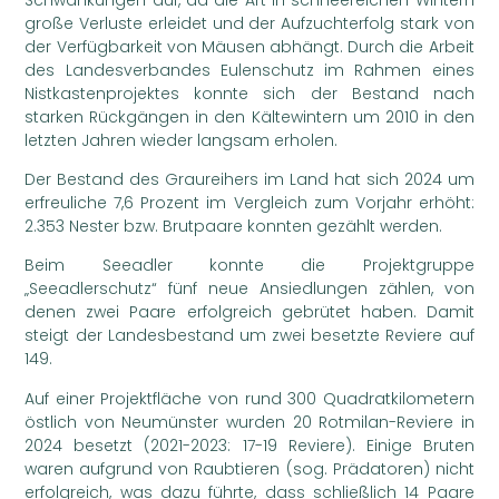
große Verluste erleidet und der Aufzuchterfolg stark von
der Verfügbarkeit von Mäusen abhängt. Durch die Arbeit
des Landesverbandes Eulenschutz im Rahmen eines
Nistkastenprojektes konnte sich der Bestand nach
starken Rückgängen in den Kältewintern um 2010 in den
letzten Jahren wieder langsam erholen.
Der Bestand des Graureihers im Land hat sich 2024 um
erfreuliche 7,6 Prozent im Vergleich zum Vorjahr erhöht:
2.353 Nester bzw. Brutpaare konnten gezählt werden.
Beim Seeadler konnte die Projektgruppe
„Seeadlerschutz“ fünf neue Ansiedlungen zählen, von
denen zwei Paare erfolgreich gebrütet haben. Damit
steigt der Landesbestand um zwei besetzte Reviere auf
149.
Auf einer Projektfläche von rund 300 Quadratkilometern
östlich von Neumünster wurden 20 Rotmilan-Reviere in
2024 besetzt (2021-2023: 17-19 Reviere). Einige Bruten
waren aufgrund von Raubtieren (sog. Prädatoren) nicht
erfolgreich, was dazu führte, dass schließlich 14 Paare