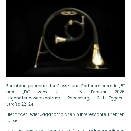
Fortbildungsseminar
für Pless- und
Parforcehörner in „B“
und „Es“
vom 13. – 15. Februar 2026
Jugendfeuerwehrzentrum Rendsburg, P.-H.-Eggers-
Straße 22-24
Hier findet jeder Jagdhornbläser/in interessante Themen
für sich.
Die Übungsleiter können auf die Teilnehmer/innen