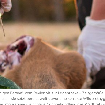
digen Person“ Vom Revier bis zur Ladentheke – Zeitgemäße
chuss – sie setzt bereits weit davor eine korrekte Wildbret
Merkmale sowie die richtige Nachbehandlung des Wildbrets s